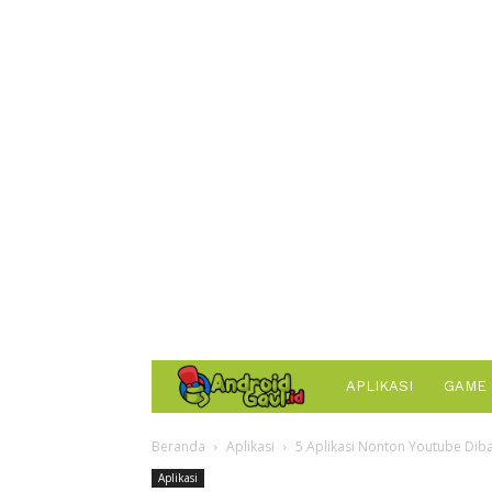
AndroidGaul.id
APLIKASI
GAME
Beranda
Aplikasi
5 Aplikasi Nonton Youtube Dib
Aplikasi