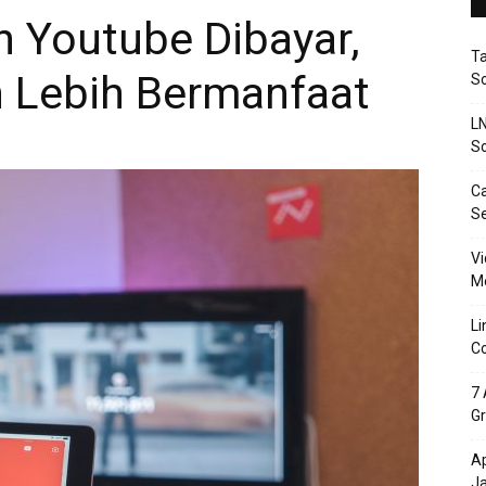
n Youtube Dibayar,
T
 Lebih Bermanfaat
So
LN
So
Ca
S
Vi
Me
Li
Co
7 
Gr
Ap
J