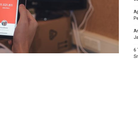
Ap
P
An
J
6 
S