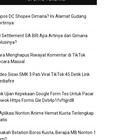
apos DC Shopee Dimana? Ini Alamat Gudang
rtirnya
 Settlement SA BRI Apa Artinya dan Gimana
lusinya?
ra Menghapus Riwayat Komentar di TikTok
ecara Massal
deo Siswi SMK 3 Pati Viral TikTok 45 Detik Link
diafire
nk Ujian Kepekaan Google Form Tes Untuk Pacar
wok Https Forms Gle Dxti4p1fvftijjrd8
Aplikasi Nonton Anime Hemat Kuota Terlengkap
atis
akah Bstation Boros Kuota, Berapa MB Nonton 1
am?