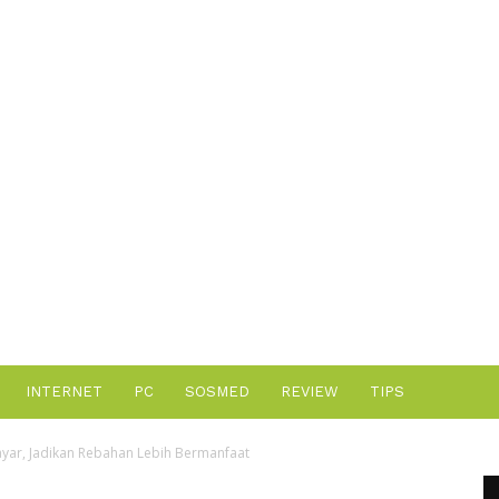
Advertisement
INTERNET
PC
SOSMED
REVIEW
TIPS
ayar, Jadikan Rebahan Lebih Bermanfaat