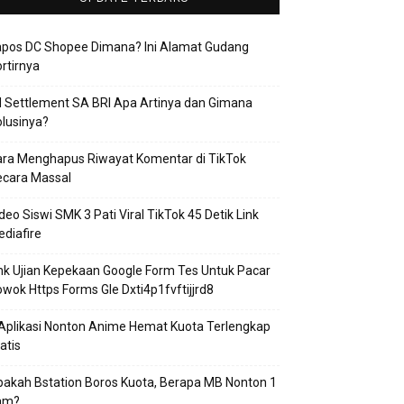
apos DC Shopee Dimana? Ini Alamat Gudang
rtirnya
 Settlement SA BRI Apa Artinya dan Gimana
lusinya?
ra Menghapus Riwayat Komentar di TikTok
ecara Massal
deo Siswi SMK 3 Pati Viral TikTok 45 Detik Link
diafire
nk Ujian Kepekaan Google Form Tes Untuk Pacar
wok Https Forms Gle Dxti4p1fvftijjrd8
Aplikasi Nonton Anime Hemat Kuota Terlengkap
atis
akah Bstation Boros Kuota, Berapa MB Nonton 1
am?