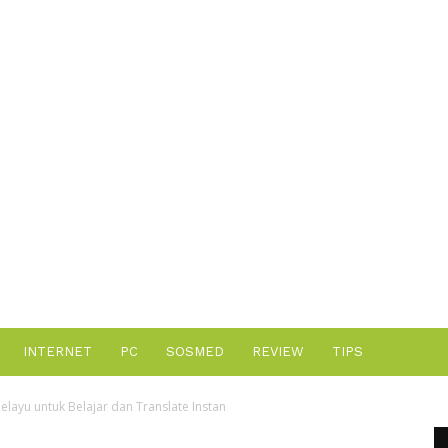
Advertisement
INTERNET
PC
SOSMED
REVIEW
TIPS
Melayu untuk Belajar dan Translate Instan