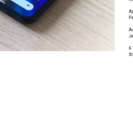
Ap
P
An
J
6 
S