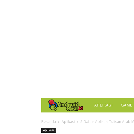
AndroidGaul.id
APLIKASI
GAME
Beranda
Aplikasi
5 Daftar Aplikasi Tulisan Arab 
Aplikasi