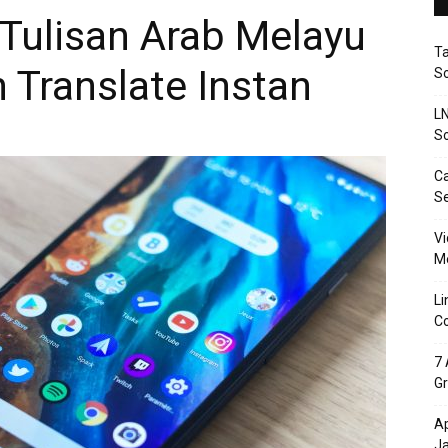
i Tulisan Arab Melayu
T
n Translate Instan
So
LN
So
Ca
S
Vi
Me
Li
Co
7 
Gr
Ap
J