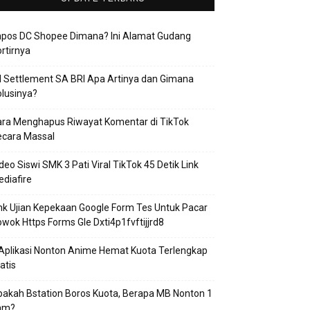
apos DC Shopee Dimana? Ini Alamat Gudang
rtirnya
 Settlement SA BRI Apa Artinya dan Gimana
lusinya?
ra Menghapus Riwayat Komentar di TikTok
ecara Massal
deo Siswi SMK 3 Pati Viral TikTok 45 Detik Link
diafire
nk Ujian Kepekaan Google Form Tes Untuk Pacar
wok Https Forms Gle Dxti4p1fvftijjrd8
Aplikasi Nonton Anime Hemat Kuota Terlengkap
atis
akah Bstation Boros Kuota, Berapa MB Nonton 1
am?