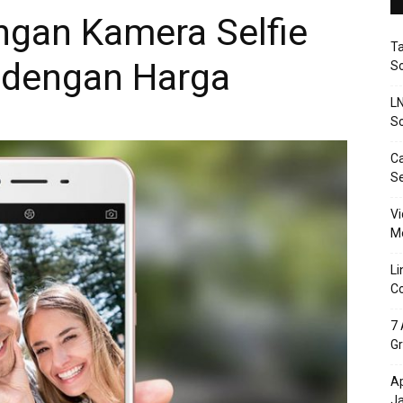
gan Kamera Selfie
T
 dengan Harga
So
LN
So
Ca
S
Vi
Me
Li
Co
7 
Gr
Ap
J