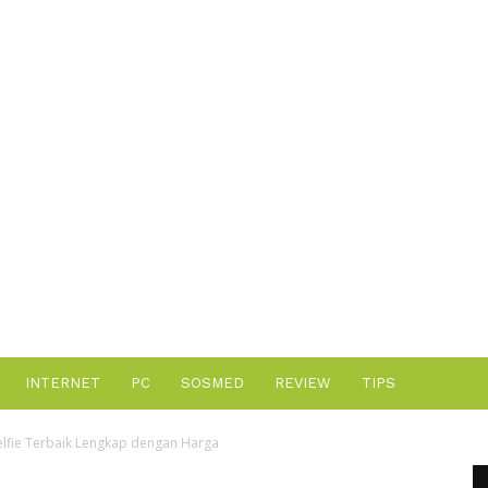
Advertisement
INTERNET
PC
SOSMED
REVIEW
TIPS
fie Terbaik Lengkap dengan Harga