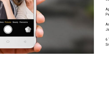
Ap
P
An
J
6 
S