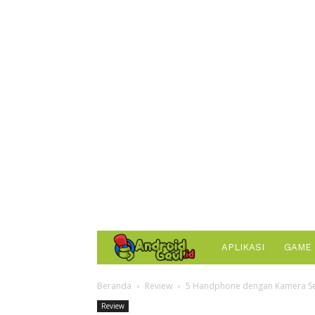
AndroidGaul.id
APLIKASI
GAME
Beranda
Review
5 Handphone dengan Kamera Sel
Review