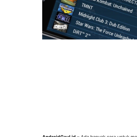
AndroidGaul.id
– Ada banyak cara untuk men