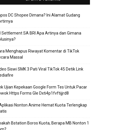
apos DC Shopee Dimana? Ini Alamat Gudang
rtirnya
 Settlement SA BRI Apa Artinya dan Gimana
lusinya?
ra Menghapus Riwayat Komentar di TikTok
ecara Massal
deo Siswi SMK 3 Pati Viral TikTok 45 Detik Link
diafire
nk Ujian Kepekaan Google Form Tes Untuk Pacar
wok Https Forms Gle Dxti4p1fvftijjrd8
Aplikasi Nonton Anime Hemat Kuota Terlengkap
atis
akah Bstation Boros Kuota, Berapa MB Nonton 1
am?