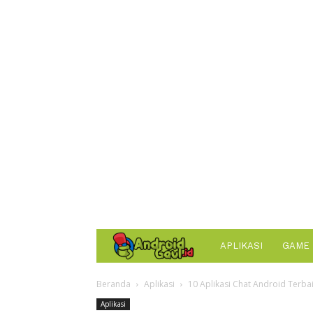
AndroidGaul.id
APLIKASI
GAME
Beranda
Aplikasi
10 Aplikasi Chat Android Terb
Aplikasi