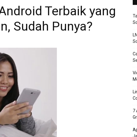
 Android Terbaik yang
T
n, Sudah Punya?
So
LN
So
Ca
S
Vi
Me
Li
Co
7 
Gr
Ap
J