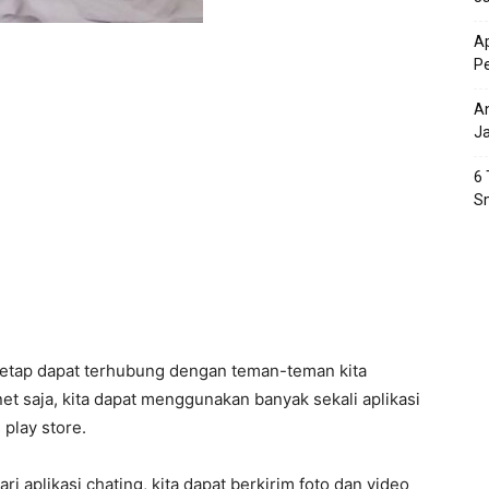
Ap
P
An
J
6 
S
 tetap dapat terhubung dengan teman-teman kita
net saja, kita dapat menggunakan banyak sekali aplikasi
 play store.
ari aplikasi chating, kita dapat berkirim foto dan video