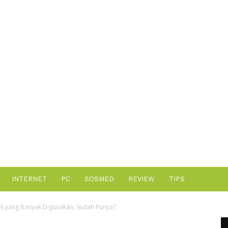
Advertisement
INTERNET
PC
SOSMED
REVIEW
TIPS
aik yang Banyak Digunakan, Sudah Punya?