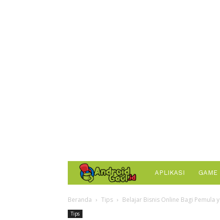
AndroidGaul.id
APLIKASI
GAME
Beranda
Tips
Belajar Bisnis Online Bagi Pemula
Tips