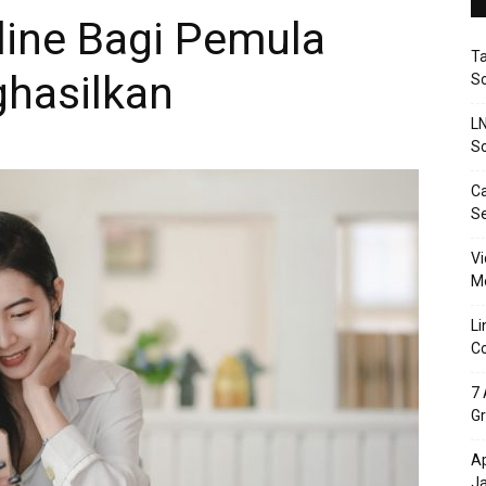
nline Bagi Pemula
T
hasilkan
So
LN
So
Ca
S
Vi
Me
Li
Co
7 
Gr
Ap
J