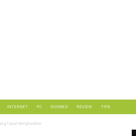
Advertisement
INTERNET
PC
SOSMED
REVIEW
TIPS
 yang Cepat Menghasilkan