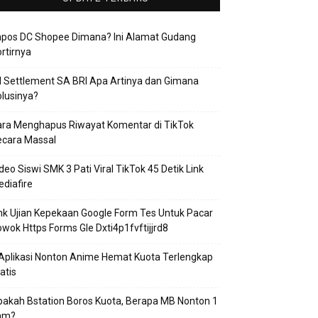
apos DC Shopee Dimana? Ini Alamat Gudang
rtirnya
 Settlement SA BRI Apa Artinya dan Gimana
lusinya?
ra Menghapus Riwayat Komentar di TikTok
ecara Massal
deo Siswi SMK 3 Pati Viral TikTok 45 Detik Link
diafire
nk Ujian Kepekaan Google Form Tes Untuk Pacar
wok Https Forms Gle Dxti4p1fvftijjrd8
Aplikasi Nonton Anime Hemat Kuota Terlengkap
atis
akah Bstation Boros Kuota, Berapa MB Nonton 1
am?