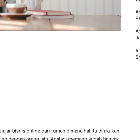
Ap
P
An
J
6 
S
jar bisnis online dari rumah dimana hal itu dilakukan
sung dengan orang lain. Apalagi memang sudah banyak