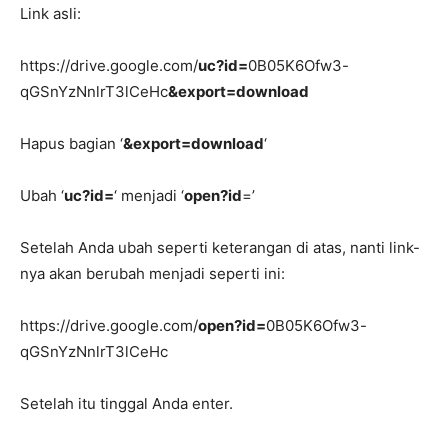
Link asli:
https://drive.google.com/
uc?id=
0B05K6Ofw3-
qGSnYzNnlrT3lCeHc
&export=download
Hapus bagian ‘
&export=download
‘
Ubah ‘
uc?id=
‘ menjadi ‘
open?id
=’
Setelah Anda ubah seperti keterangan di atas, nanti link-
nya akan berubah menjadi seperti ini:
https://drive.google.com/
open?id=
0B05K6Ofw3-
qGSnYzNnlrT3lCeHc
Setelah itu tinggal Anda enter.