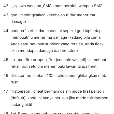
z_spawn weapon_SMG : memperoleh weapon SMG
god : meningkatkan kekebalan (tidak menerima
damage)
buddha 1 : efek dari cheat ini seperti god tapi tetap
membuatmu menerima damage (kadang bila cuma
Anda satu-satunya survivor yang tersisa, Abda tidak
akan mendapat damage dari infected)
sb_openfire or open_fire (console will tell) : membuat
rekan bot setu tim menembaki lawan tanpa henti
director_no_mobs <1/0> : cheat memghilangkan mob
rush
firstperson : cheat bermain dalam mode first person
(default), kode ini hanya berlaku jika mode thirdperson
sedang aktif
Ent_Remove : menghapus semua robot yang ada