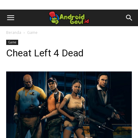
AndroidGaul.id
Beranda
Game
Game
Cheat Left 4 Dead