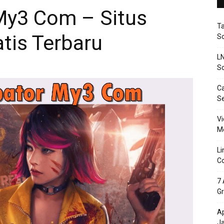
My3 Com – Situs
T
atis Terbaru
So
LN
So
Ca
S
Vi
Me
Li
Co
7 
Gr
Ap
J