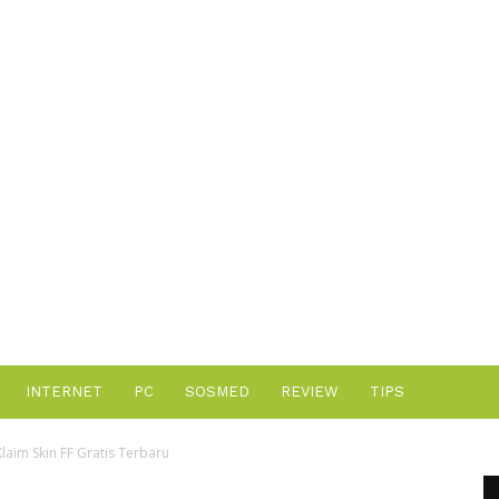
Advertisement
INTERNET
PC
SOSMED
REVIEW
TIPS
laim Skin FF Gratis Terbaru