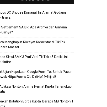
apos DC Shopee Dimana? Ini Alamat Gudang
rtirnya
 Settlement SA BRI Apa Artinya dan Gimana
lusinya?
ra Menghapus Riwayat Komentar di TikTok
ecara Massal
deo Siswi SMK 3 Pati Viral TikTok 45 Detik Link
diafire
nk Ujian Kepekaan Google Form Tes Untuk Pacar
wok Https Forms Gle Dxti4p1fvftijjrd8
Aplikasi Nonton Anime Hemat Kuota Terlengkap
atis
akah Bstation Boros Kuota, Berapa MB Nonton 1
am?