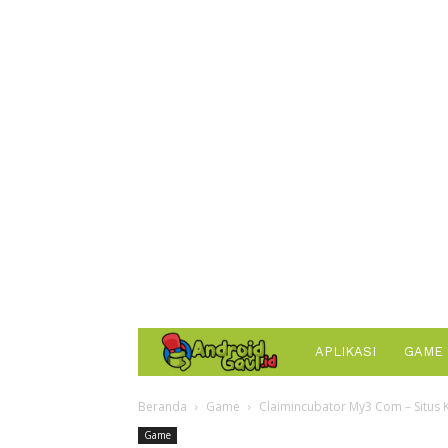
AndroidGaul.id
APLIKASI
GAME
Beranda
Game
Claimincubator My3 Com – Situs K
Game