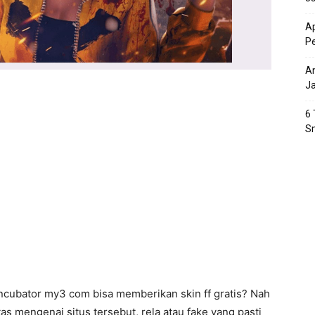
Ap
P
An
J
6 
S
ncubator my3 com bisa memberikan skin ff gratis? Nah
tas mengenai situs tersebut, rela atau fake yang pasti