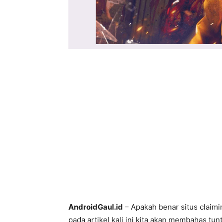
AndroidGaul.id
– Apakah benar situs claimi
pada artikel kali ini kita akan membahas tun