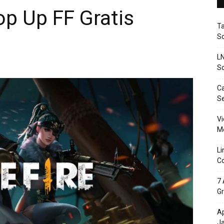
op Up FF Gratis
T
So
LN
So
Ca
S
Vi
Me
Li
Co
7 
Gr
Ap
J