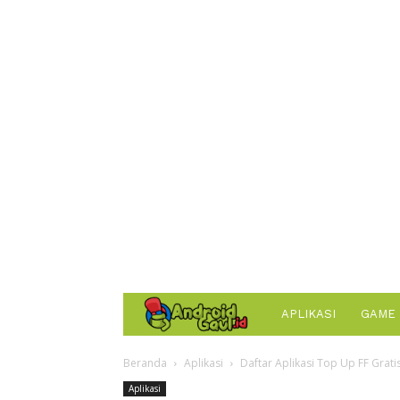
AndroidGaul.id
APLIKASI
GAME
Beranda
Aplikasi
Daftar Aplikasi Top Up FF Grati
Aplikasi