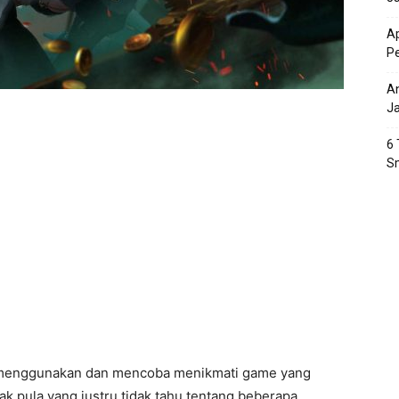
Ap
P
An
J
6 
S
k menggunakan dan mencoba menikmati game yang
ak pula yang justru tidak tahu tentang beberapa