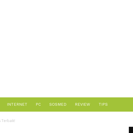
Advertisement
INTERNET
PC
SOSMED
REVIEW
TIPS
s Terbaik!