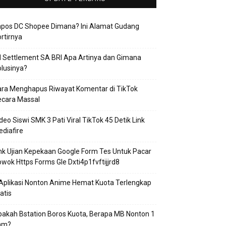
apos DC Shopee Dimana? Ini Alamat Gudang
rtirnya
 Settlement SA BRI Apa Artinya dan Gimana
lusinya?
ra Menghapus Riwayat Komentar di TikTok
ecara Massal
deo Siswi SMK 3 Pati Viral TikTok 45 Detik Link
diafire
nk Ujian Kepekaan Google Form Tes Untuk Pacar
wok Https Forms Gle Dxti4p1fvftijjrd8
Aplikasi Nonton Anime Hemat Kuota Terlengkap
atis
akah Bstation Boros Kuota, Berapa MB Nonton 1
am?