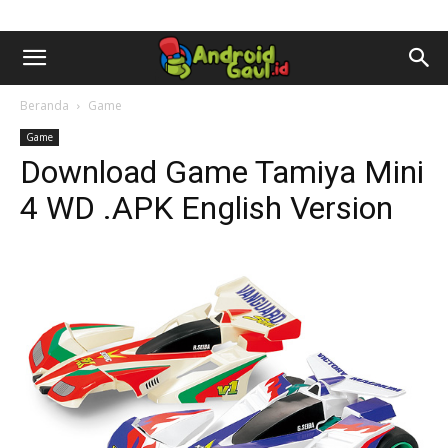
AndroidGaul.id
Beranda
Game
Game
Download Game Tamiya Mini
4 WD .APK English Version