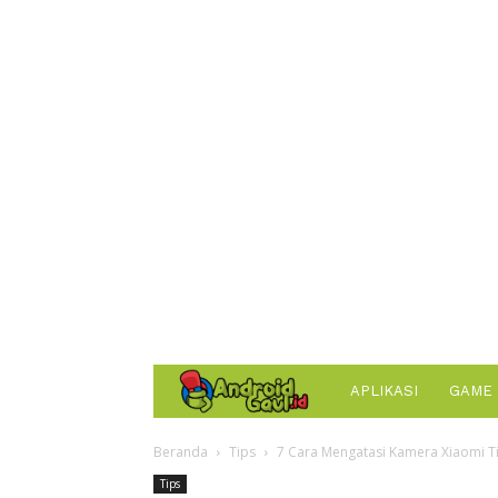
AndroidGaul.id
APLIKASI
GAME
Beranda
Tips
7 Cara Mengatasi Kamera Xiaomi T
Tips