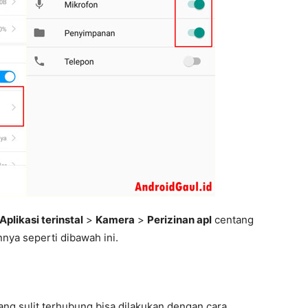
Aplikasi terinstal
>
Kamera
>
Perizinan apl
centang
nnya seperti dibawah ini.
ng sulit terhubung bisa dilakukan dengan cara