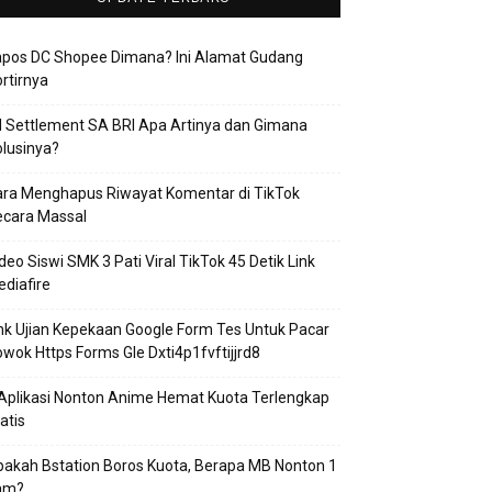
apos DC Shopee Dimana? Ini Alamat Gudang
rtirnya
 Settlement SA BRI Apa Artinya dan Gimana
lusinya?
ra Menghapus Riwayat Komentar di TikTok
ecara Massal
deo Siswi SMK 3 Pati Viral TikTok 45 Detik Link
diafire
nk Ujian Kepekaan Google Form Tes Untuk Pacar
wok Https Forms Gle Dxti4p1fvftijjrd8
Aplikasi Nonton Anime Hemat Kuota Terlengkap
atis
akah Bstation Boros Kuota, Berapa MB Nonton 1
am?