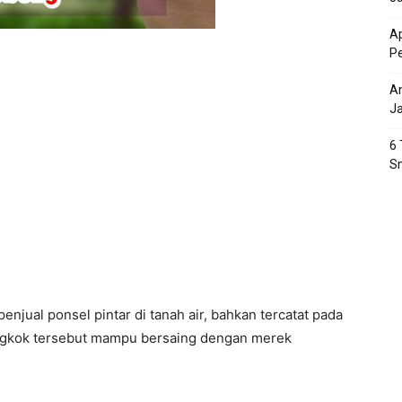
Ap
P
An
J
6 
S
enjual ponsel pintar di tanah air, bahkan tercatat pada
ongkok tersebut mampu bersaing dengan merek