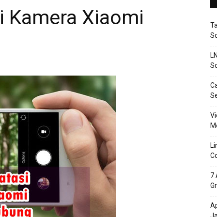
i Kamera Xiaomi
T
So
LN
So
Ca
S
Vi
Me
Li
Co
7 
Gr
Ap
J