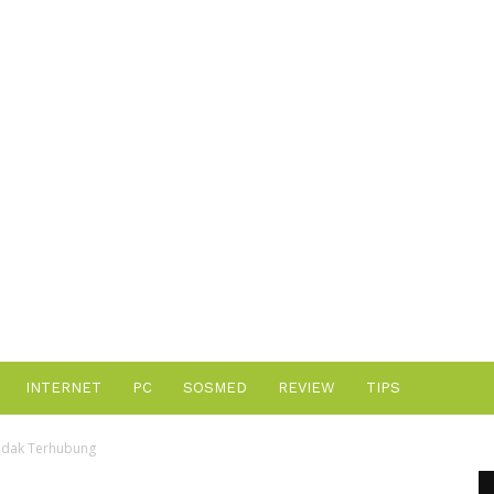
Advertisement
INTERNET
PC
SOSMED
REVIEW
TIPS
idak Terhubung