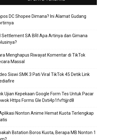
apos DC Shopee Dimana? Ini Alamat Gudang
rtirnya
 Settlement SA BRI Apa Artinya dan Gimana
lusinya?
ra Menghapus Riwayat Komentar di TikTok
ecara Massal
deo Siswi SMK 3 Pati Viral TikTok 45 Detik Link
diafire
nk Ujian Kepekaan Google Form Tes Untuk Pacar
wok Https Forms Gle Dxti4p1fvftijjrd8
Aplikasi Nonton Anime Hemat Kuota Terlengkap
atis
akah Bstation Boros Kuota, Berapa MB Nonton 1
am?