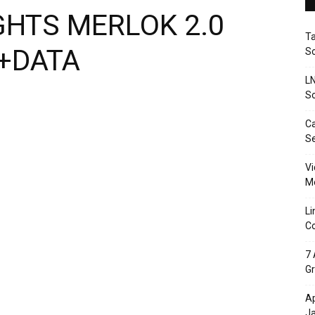
GHTS MERLOK 2.0
T
K+DATA
So
LN
So
Ca
S
Vi
Me
Li
Co
7 
Gr
Ap
J