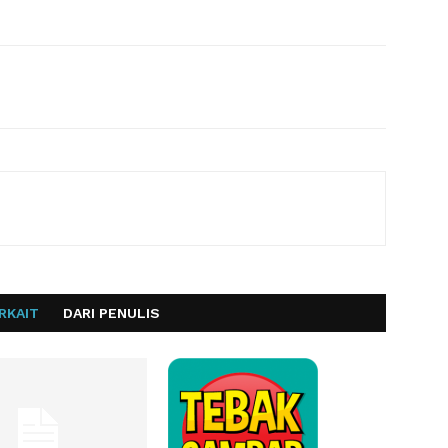
RKAIT
DARI PENULIS