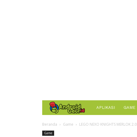
AndroidGaul.id
APLIKASI
GAME
Beranda
Game
LEGO NEXO KNIGHTS MERLOK 2.0
Game