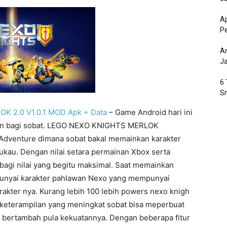
Ap
P
An
J
6 
S
 2.0 V1.0.1 MOD Apk + Data
– Game Android hari ini
in bagi sobat. LEGO NEXO KNIGHTS MERLOK
Adventure dimana sobat bakal memainkan karakter
ukau. Dengan nilai setara permainan Xbox serta
bagi nilai yang begitu maksimal. Saat memainkan
punyai karakter pahlawan Nexo yang mempunyai
rakter nya. Kurang lebih 100 lebih powers nexo knigh
 keterampilan yang meningkat sobat bisa meperbuat
i bertambah pula kekuatannya. Dengan beberapa fitur