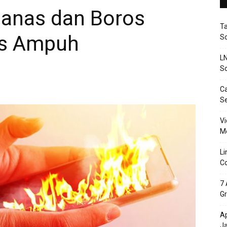
anas dan Boros
T
ips Ampuh
So
LN
So
Ca
S
Vi
Me
Li
Co
7 
Gr
Ap
J