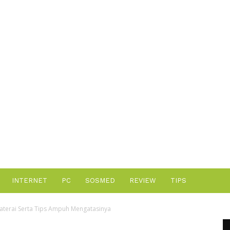
Advertisement
INTERNET
PC
SOSMED
REVIEW
TIPS
terai Serta Tips Ampuh Mengatasinya