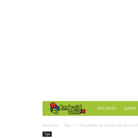
AndroidGaul.id
APLIKASI
GAME
Beranda
Tips
7 Penyebab Hp Panas dan Boros Ba
Tips