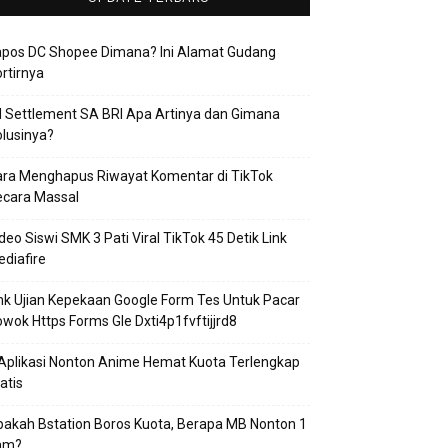
apos DC Shopee Dimana? Ini Alamat Gudang
rtirnya
 Settlement SA BRI Apa Artinya dan Gimana
lusinya?
ra Menghapus Riwayat Komentar di TikTok
ecara Massal
deo Siswi SMK 3 Pati Viral TikTok 45 Detik Link
diafire
nk Ujian Kepekaan Google Form Tes Untuk Pacar
wok Https Forms Gle Dxti4p1fvftijjrd8
Aplikasi Nonton Anime Hemat Kuota Terlengkap
atis
akah Bstation Boros Kuota, Berapa MB Nonton 1
am?