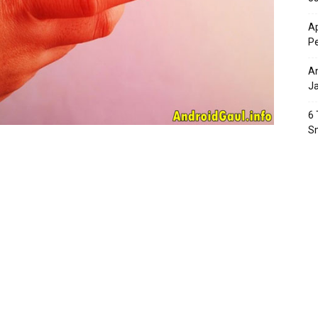
Ap
P
An
J
6 
S