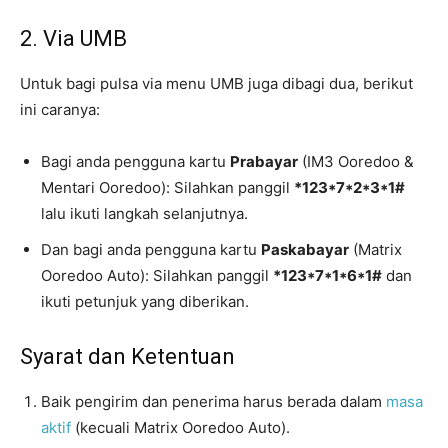
2. Via UMB
Untuk bagi pulsa via menu UMB juga dibagi dua, berikut
ini caranya:
Bagi anda pengguna kartu
Prabayar
(IM3 Ooredoo &
Mentari Ooredoo): Silahkan panggil
*123*7*2*3*1#
lalu ikuti langkah selanjutnya.
Dan bagi anda pengguna kartu
Paskabayar
(Matrix
Ooredoo Auto): Silahkan panggil
*123*7*1*6*1#
dan
ikuti petunjuk yang diberikan.
Syarat dan Ketentuan
Baik pengirim dan penerima harus berada dalam
masa
aktif
(kecuali Matrix Ooredoo Auto).