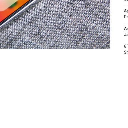
Ap
P
An
J
6 
S