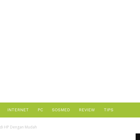
Advertisement
INTERNET
PC
SOSMED
REVIEW
TIPS
 di HP Dengan Mudah