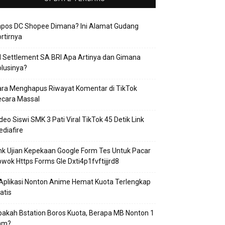
apos DC Shopee Dimana? Ini Alamat Gudang
rtirnya
 Settlement SA BRI Apa Artinya dan Gimana
lusinya?
ra Menghapus Riwayat Komentar di TikTok
ecara Massal
deo Siswi SMK 3 Pati Viral TikTok 45 Detik Link
diafire
nk Ujian Kepekaan Google Form Tes Untuk Pacar
wok Https Forms Gle Dxti4p1fvftijjrd8
Aplikasi Nonton Anime Hemat Kuota Terlengkap
atis
akah Bstation Boros Kuota, Berapa MB Nonton 1
am?