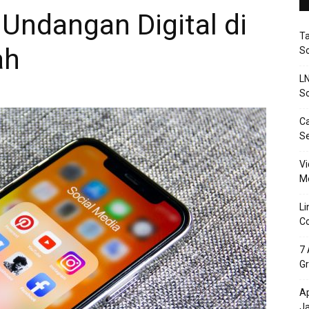
Undangan Digital di
T
ah
So
LN
So
Ca
S
Vi
Me
Li
Co
7 
Gr
Ap
J