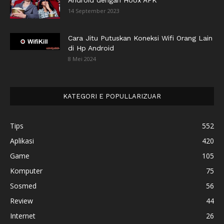
Android dengan Hoox APK
14 September 2023
Cara Jitu Putuskan Koneksi Wifi Orang Lain
di Hp Android
8 Mei 2024
KATEGORI E POPULLARIZUAR
Tips
552
Aplikasi
420
Game
105
Komputer
75
Sosmed
56
Review
44
Internet
26