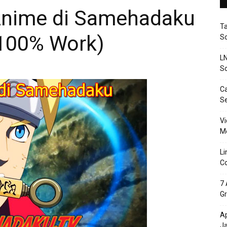
Anime di Samehadaku
T
100% Work)
So
LN
So
Ca
S
Vi
Me
Li
Co
7 
Gr
Ap
J