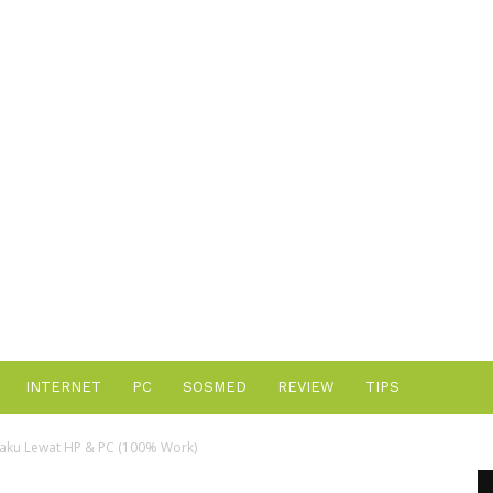
Advertisement
INTERNET
PC
SOSMED
REVIEW
TIPS
ku Lewat HP & PC (100% Work)