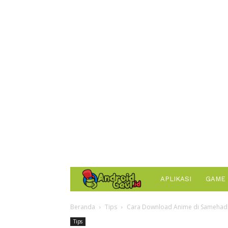
AndroidGaul.id
APLIKASI
GAME
Beranda
Tips
Cara Download Anime di Samehada
Tips