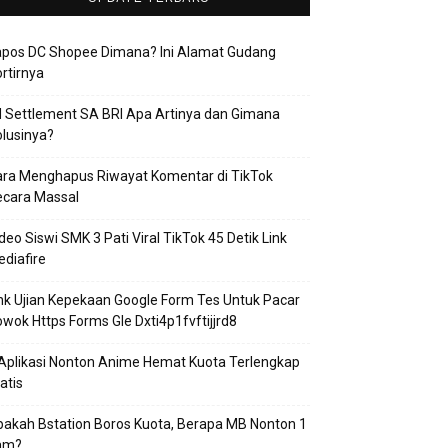
apos DC Shopee Dimana? Ini Alamat Gudang
rtirnya
 Settlement SA BRI Apa Artinya dan Gimana
lusinya?
ra Menghapus Riwayat Komentar di TikTok
ecara Massal
deo Siswi SMK 3 Pati Viral TikTok 45 Detik Link
diafire
nk Ujian Kepekaan Google Form Tes Untuk Pacar
wok Https Forms Gle Dxti4p1fvftijjrd8
Aplikasi Nonton Anime Hemat Kuota Terlengkap
atis
akah Bstation Boros Kuota, Berapa MB Nonton 1
am?