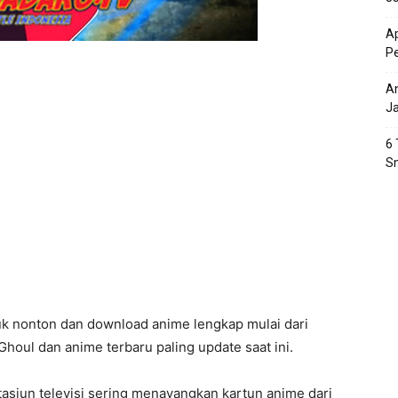
Ap
P
An
J
6 
S
k nonton dan download anime lengkap mulai dari
Ghoul dan anime terbaru paling update saat ini.
tasiun televisi sering menayangkan kartun anime dari