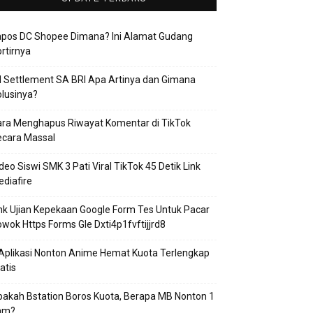
apos DC Shopee Dimana? Ini Alamat Gudang
rtirnya
 Settlement SA BRI Apa Artinya dan Gimana
lusinya?
ra Menghapus Riwayat Komentar di TikTok
ecara Massal
deo Siswi SMK 3 Pati Viral TikTok 45 Detik Link
diafire
nk Ujian Kepekaan Google Form Tes Untuk Pacar
wok Https Forms Gle Dxti4p1fvftijjrd8
Aplikasi Nonton Anime Hemat Kuota Terlengkap
atis
akah Bstation Boros Kuota, Berapa MB Nonton 1
am?