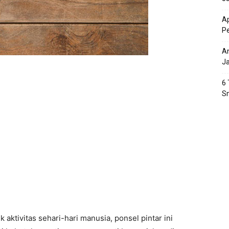
Ap
P
An
J
6 
S
ktivitas sehari-hari manusia, ponsel pintar ini