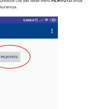
si Qreduce Lite dan tekan menu
PILIH FOTO
untuk
ukurannya.