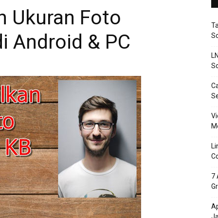
n Ukuran Foto
T
i Android & PC
So
LN
So
Ca
S
Vi
Me
Li
Co
7 
Gr
Ap
J