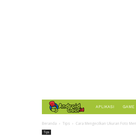
AndroidGaul.id
APLIKASI
GAME
Beranda
Tips
Cara Mengecilkan Ukuran Foto Men
Tips