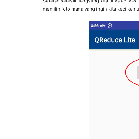
Setelah selesai, langsung kita buka aplika
memilih foto mana yang ingin kita kecilkan 