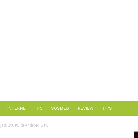
Advertisement
INTERNET
PC
SOSMED
REVIEW
TIPS
jadi 200 KB di Android & PC