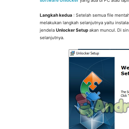
software Unlocker
yang ada di PC atau lap
Langkah kedua
: Setelah semua file mentah
melakukan langkah selanjutnya yaitu instalas
jendela
Unlocker Setup
akan muncul. Di sini
selanjutnya.