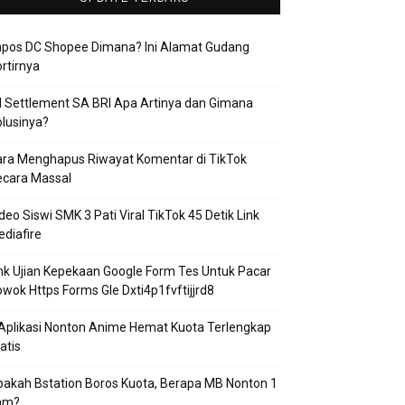
apos DC Shopee Dimana? Ini Alamat Gudang
rtirnya
 Settlement SA BRI Apa Artinya dan Gimana
lusinya?
ra Menghapus Riwayat Komentar di TikTok
ecara Massal
deo Siswi SMK 3 Pati Viral TikTok 45 Detik Link
diafire
nk Ujian Kepekaan Google Form Tes Untuk Pacar
wok Https Forms Gle Dxti4p1fvftijjrd8
Aplikasi Nonton Anime Hemat Kuota Terlengkap
atis
akah Bstation Boros Kuota, Berapa MB Nonton 1
am?