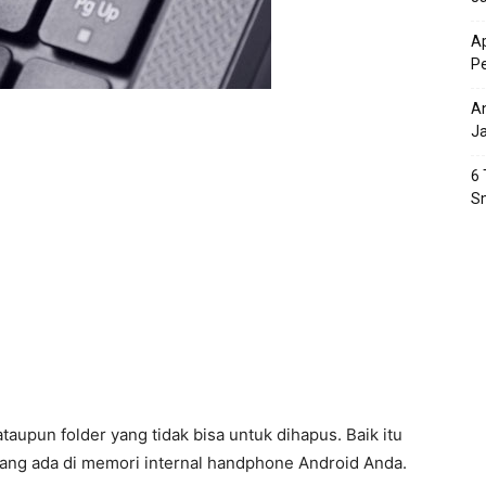
Ap
P
An
J
6 
S
aupun folder yang tidak bisa untuk dihapus. Baik itu
n yang ada di memori internal handphone Android Anda.