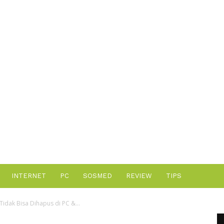
Advertisement
INTERNET
PC
SOSMED
REVIEW
TIPS
Tidak Bisa Dihapus di PC &...