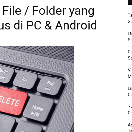
ile / Folder yang
T
us di PC & Android
So
LN
So
Ca
S
Vi
Me
Li
Co
7 
Gr
Ap
J