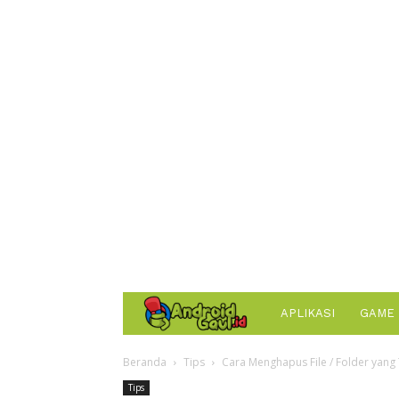
AndroidGaul.id
APLIKASI
GAME
Beranda
Tips
Cara Menghapus File / Folder yang 
Tips