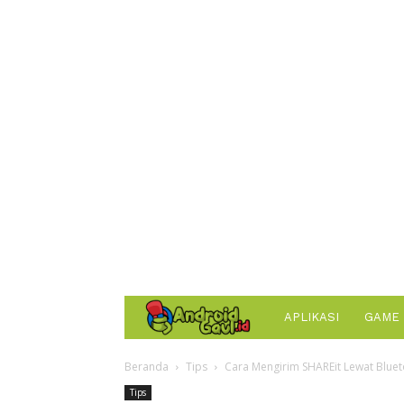
AndroidGaul.id
APLIKASI
GAME
Beranda
Tips
Cara Mengirim SHAREit Lewat Blu
Tips