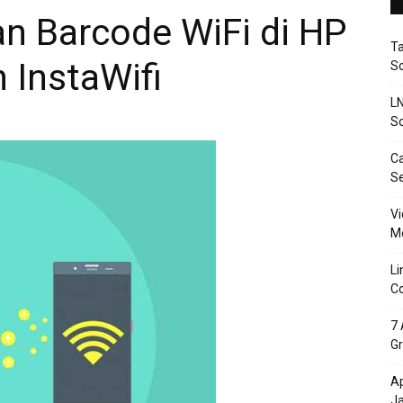
n Barcode WiFi di HP
T
InstaWifi
So
LN
So
Ca
S
Vi
Me
Li
Co
7 
Gr
Ap
J