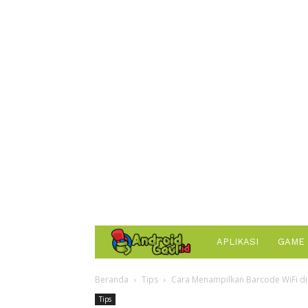
AndroidGaul.id
APLIKASI
GAME
Beranda
Tips
Cara Menampilkan Barcode WiFi di
Tips