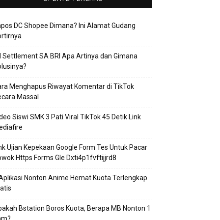
apos DC Shopee Dimana? Ini Alamat Gudang
rtirnya
 Settlement SA BRI Apa Artinya dan Gimana
lusinya?
ra Menghapus Riwayat Komentar di TikTok
ecara Massal
deo Siswi SMK 3 Pati Viral TikTok 45 Detik Link
diafire
nk Ujian Kepekaan Google Form Tes Untuk Pacar
wok Https Forms Gle Dxti4p1fvftijjrd8
Aplikasi Nonton Anime Hemat Kuota Terlengkap
atis
akah Bstation Boros Kuota, Berapa MB Nonton 1
am?