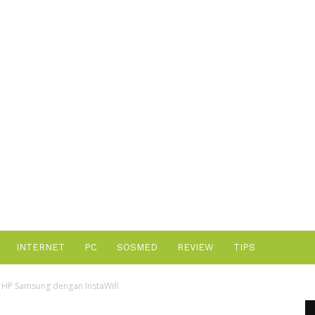
Advertisement
INTERNET
PC
SOSMED
REVIEW
TIPS
 HP Samsung dengan InstaWifi