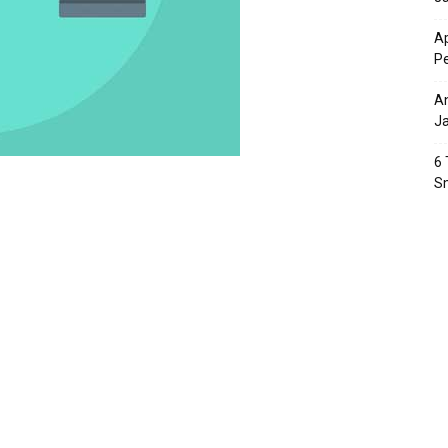
Ap
P
An
J
6 
S